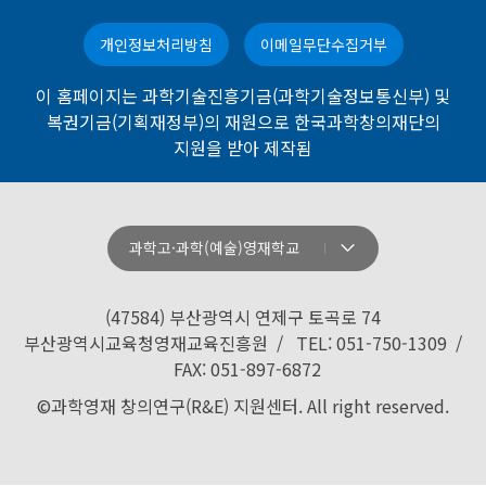
개인정보처리방침
이메일무단수집거부
이 홈페이지는 과학기술진흥기금(과학기술정보통신부) 및
복권기금(기획재정부)의 재원으로 한국과학창의재단의
지원을 받아 제작됨
과학고·과학(예술)영재학교
강원과학고등학교
경기과학고등학교
(47584) 부산광역시 연제구 토곡로 74
경기북과학고등학교
부산광역시교육청영재교육진흥원 / TEL: 051-750-1309 /
FAX: 051-897-6872
경남과학고등학교
©과학영재 창의연구(R&E) 지원센터. All right reserved.
경북과학고등학교
경산과학고등학교