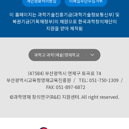
개인정보처리방침
이메일무단수집거부
이 홈페이지는 과학기술진흥기금(과학기술정보통신부) 및
복권기금(기획재정부)의 재원으로 한국과학창의재단의
지원을 받아 제작됨
과학고·과학(예술)영재학교
강원과학고등학교
경기과학고등학교
(47584) 부산광역시 연제구 토곡로 74
경기북과학고등학교
부산광역시교육청영재교육진흥원 / TEL: 051-750-1309 /
FAX: 051-897-6872
경남과학고등학교
©과학영재 창의연구(R&E) 지원센터. All right reserved.
경북과학고등학교
경산과학고등학교
광주과학고등학교