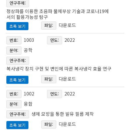
다자유도 움직임이 가능한 링크 구조를 설계 하고 알맞은 재료
연구주제:
Bacterial Pigments Using Supercritical Carbon Dioxide
를 탐색하며, 링크 말단을 자유롭게 움직일 수 있는 아두이노
정상파를 이용한 초음파 물체부상 기술과 코로나19에
서의 활용가능성 탐구
코드를 제작하고, 이를 상용화 할 수 있는지 능력을 실험하고
권민준․김재희․이화령
다운로드
자 하는 연구이다.
파일:
초록 보기
Min-Jun Kwon․Jae-Hee Kim․Hwa-Ryoung Lee
정상파를 이용한 초음파 물체부상 기술과
1003
2022
번호:
연도:
주제어: 상용화, 다자유도, 링크 구조, 아두이노 코드, 에너지
코로나19에서의 활용가능성 탐구
공학
효율
본 연구를 통해 담수의 색소 형성 세균 중에서 초임계 이산화
분야:
Concerning supersonic levitation to utilize in COVID-
탄소 염색 시 실크 직물에서 염착량이 높은 색소를 형성하는
연구주제:
19
세균으로 붉은색 계열 색소 형성 세균은 Flectobacillus rose
복사냉각 장치 구현 및 변인에 따른 복사냉각 효율 연구
us 으로, 주황색 계열 색소 형성 세균은 Bacillus sp. VITPGP
다운로드
파일:
초록 보기
남현욱․지승환
R01을 동정하였다. 초임계 이산화탄소의 폴리에스터 염색을
.
복사냉각 장치 구현 및 변인에 따른 복사냉각 효율
120℃, 250bar 조건으로 실험한 결과 염착 효과가 높게 나타
1002
2022
번호:
연도:
연구
나 진주 실크 세균 색소 염색을 위한 온도와 압력 조건을 12
융합
분야:
0℃, 250bar로 우선 탐색하였다. 알코올을 사용한 보조용매
우리의 연구는 초음파 물체 부상장치를 이용하여 비말 포집을
A Study on the Radiant Cooling Effectiveness
생체 모방을 통한 발유 필름 제작
연구주제:
(공용매)에서 어두운 계열의 붉은색, 주황색 염착 현상을 최종
시도함으로써 PCR검사를 대체할 수 있을 지를 알아보며, 베르
according to the Implementation Variable od Radiant
Cooling System
적으로 확인하고 친수성 진주 실크를 염색할 수 있는 방안으로
다운로드
누이 원리와 초음파가 만든 정상파 사이의 연관성, 초음파 물
파일:
초록 보기