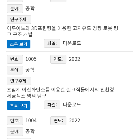
공학
분야:
연구주제:
아두이노와 3D프린팅을 이용한 고자유도 경량 로봇 링
크 구조 개발
다운로드
파일:
초록 보기
아두이노와 3D프린팅을 이용한 고자유도 경량 로봇
1005
2022
번호:
연도:
링크 구조 개발
공학
분야:
Development of a lightweight high-freedom robotic
연구주제:
arm linkage system using 3D printing and arduino
초임계 이산화탄소를 이용한 실크직물에서의 친환경
세균색소 염색 탐구
신예원․김민상․이상목
다운로드
파일:
초록 보기
Yewon Shin․Minsang Kim․Sangmok Lee
초임계 이산화탄소를 이용한 실크직물에서의 친환경
1004
2022
번호:
연도:
세균색소 염색 탐구
공학
본 연구에서는 로봇의 에너지 효율 상승과 상용화를 위해 소형
분야:
Study on Dyeing of Silk Textiles by Eco-Friendly