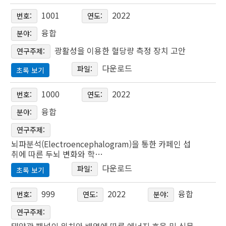
보조용매인 에탄올 효과를 최종 검증하여다. 이를 통해 초임계
체부상 장치의 원리 이해, 효과적인 비말 포집 기술을 탐구한
생체 모방을 통한 발유 필름 제작
1001
2022
번호:
연도:
이산화탄소를 이용한 세균 색소의 다양한 색상으로의 실크 염
다. 물체부상 장치는 아두이노 코딩을 이용하여 제작할 예정이
김유민.이가현.이성우
Production of oil-repellent film through biomimicry
색 가능성을 제시하였다.
고, 정상적인 물체 부상을 위하여 조건에 맞는 초음파 생성 장
융합
Yumin Kim․Gahyeon Lee․Sungwoo Lee
분야:
또한 세균 색소를 실크 직물에 효율적으로 염색할 수 있는 에
치의 위치, 각도, 크기 등을 계산하여 장치를 설계한다, 거리,
광활성을 이용한 혈당량 측정 장치 고안
연구주제:
탄올 추출 및 초음파을 이용한 물리적인 파쇄로 세균 색소 염
속도등의 변인을 통제하여 장치의 성능을 파악하고, 초음파 단
박병준, 박현서, 이수정, 조주영, 황현준
환경 친화적인 방향으로 발전되고 있는 미래모빌리티에서 효
다운로드
파일:
초록 보기
료를 수확하는 방법 그리고 FT-IR을 이용해 세균 색소의 친소
Byeong Jun Park․Hyun Seo Park․Su Jeong Lee․Ju
자의 배열을 바꾸어가며
율적인 배터리 사용은 매우 큰 비중을 차지 하고 있다. 특히 자
Young Jo․Hyun Jun Hwang
수성, 소수성의 물질의 기능족을 확인함으로써 효율적인 염착
광활성을 이용한 혈당량 측정 장치 고안
최대의 성능을 낼 수 있는 장치를 설계한 후 분무기나 가습기
1000
2022
번호:
연도:
동차처럼 열적으로 밀페된 공간은 온도 상승에 매우 취약하므
에 필요한 염색 방안으로 보조용매(공용매) 에탄올을 사용한
등 비말과 유사한 입자 생성을 할 수 있는 물체를 이용하여 장
Desinging a blood glucose level measurement device
로, 효율적인 냉방 시스 템은 미래모빌리티에서 필수적이다.
융합
분야:
염색 방법을 제안할 수 있었다. 따라서 본 실험을 통해 다량의
치에서의 비말 포집 여부를 확인한다.
필름에 대한 관심을 가지고 이에 대해 조사하던 중 지문 방지
using opticla activity
이에 대한 효과적인 해결책으로 복사냉각 기술이 있다. 다양한
폐수가 발생하지 않고 소비되는 에너지량을 줄일 수 있는 초임
연구주제:
필름이 발유가 아닌 빛 반사 억제를 통해 지문을 방지하며 이
변인 에 따른 복사냉각 효율을 측정하고, 높은 복사냉각 효율
뇌파분석(Electroencephalogram)을 통한 카페인 섭
계 이산화탄소를 이용한 실크 직물에서의 친환경 세균색소 염
주제어: 초음파, 정상파, 베르누이 법칙, 물체부상, 비말포집
과정에서 화질이 안 좋아지는 단점을 가진다는 것을 알게 되었
을 가지는 장치를 고안해보았다.
박재민․박호진․이유섭․이준민
취에 따른 두뇌 변화와 학…
색을 소개함으로써 향후 초임계 이산화탄소와 다양한 보조용
다. 그래서 동식물의 표면 미세 구조를 연구하고 이를 이용해
Jaemin Park․Hojin Park․Yusub Lee․Junmn Lee
다운로드
파일:
초록 보기
매(공용매)를 활용한 친환경 세균 색소 염색 방법의 개발 필요
발유 필름을 제작함으로써 이러한 지문 방지 필름의 문제점을
주제어: 복사냉각, 미래모빌리티, 멜트블로운, 방사율, 반사율
성을 알리 고자 하였다.
뇌파분석(Electroencephalogram)을 통한 카페인
개선하고자 하였다. 이미 미세 표면 구조를 가진 것으로 알려
999
2022
융합
번호:
연도:
분야:
현재의 혈당량 측정 기술은 가정에서도 측정할 수 있는 만큼
섭취에 따른 두뇌 변화와 학습패턴 변화 측정
진 식물들의 표면을 본떠 각 구조의 발유 능력을 비교하고 이
간단하지만 간단한 자가 혈당 측정기의 경우 측정 환경 등 여
연구주제:
주제어 : 실크, 세균색소, 초임계 유체, 이산화탄소
를 통해 발유를 잘 일으키는 표면의 특성을 탐구하여 이를 필
Measurement of Briain changes and Learning Patterns