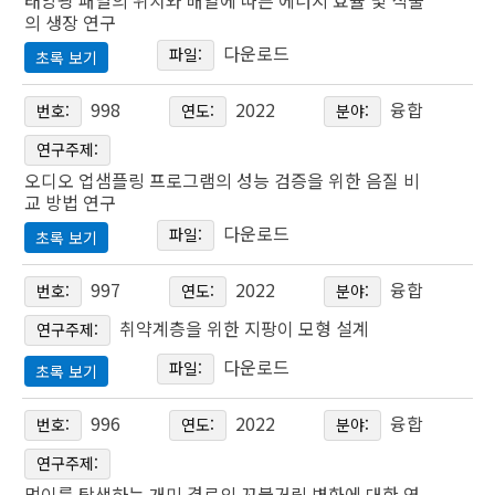
태양광 패널의 위치와 배열에 따른 에너지 효율 및 식물
러 요인에 따라 매번 결과가 다르게 나타나는 문제점을 가지고
름에 적용한다면 발유 능력이 높으면서도 기존 필름의 단점을
in Caffeine Intake through EEG Analysis
의 생장 연구
있다. 이런 문제점을 해결하기 위해 포도당의 광활성을 이용한
개선한 필름을 제작할 수 있을 것이라 생각했다. 이를 위해 여
다운로드
파일:
초록 보기
편광의 회전특성에 대한 연구와, 유사한 이론을 적용하여 당도
러 식물 표본을 본떠 모델을 만들고 이들의 발유 능력을 측정
김홍윤, 박상균, 양승욱, 윤영선
계를 제작한 선행연구를 분석하여 실제 혈액의 혈당량 을 측정
태양광 패널의 위치와 배열에 따른 에너지 효율 및
한 뒤 비교 분석하여 발유 능력에 영향을 미치는 요인을 탐구
998
2022
융합
번호:
연도:
분야:
Kim Hongyoon․Park Sanggyun․Yang Seunguk․Yun
하고자 했다. 편광된 빛이 광활성을 가지는 포도당 수용액을
식물의 생장 연구
하고 이를 필름과 비교하고 적용하여 개선된 필름을 제작하고
Yeongseon
연구주제:
통과했을 때 광축이 회전하는 정도를 편광판과 Light-sensor
자 한다.
The survey of lecttuce growth and electricity
오디오 업샘플링 프로그램의 성능 검증을 위한 음질 비
를 이용해 측정하여 포도당 농도에 따른 광 검출량의 Standar
production according to the arrandgement of solar
교 방법 연구
카페인의 부작용에 의한 피해사례는 대중매체에서 빈번하게
d curve를 도출하고자 했고, 도출된 Standard curve를 기반
panel in the greenhouse
주제어: PDMS, 접촉각, 표면 나노 구조, 생체 모방, 발유 필름
다운로드
파일:
초록 보기
보도된 바 있다. 학생들은 군중심리에 의해 남들이 먹는 에너
으로 하여 혈액에서의 광 검출량에서 혈당량을 계산하고 다른
오디오 업샘플링 프로그램의 성능 검증을 위한 음질
지 드링크, 커피를 따라 마시면서 학습패턴에 큰 영향을 받게
방식으로 측정한 혈당량과 비교함으로써 정확성 을 검증하고
997
2022
융합
번호:
연도:
분야:
권민우․심진용․이용제․함석규
비교 방법 연구
된다. 이에 카페인 섭취량에 따른 학습 패턴과 수면패턴 변화
자 했다. 아직 전반적인 실험은 제대로 진행하지 못하였지만,
Kwon Minwoo․Sim Jinyong․Lee Yongjae․Ham
취약계층을 위한 지팡이 모형 설계
연구주제:
를 분석 후 최적의 카페인 섭취량을 도출하여, 카페인을 많이
앞으로 오차 원인에 대해 정확히 분석해고 해결해 나간다면 본
Seokgyu
Sound quality comparison method for verifying Audio
다운로드
파일:
섭취하는 10대의 건강을 챙길 방법을 고안하여 실생활에서 고
래 연구 목적을 달성할 수 있을 것이다.
초록 보기
upsampling Program
통받고 있는 학생들을 구제하고자 이 연구를 구성하였다. 본
취약계층을 위한 지팡이 모형 설계
최근 태양광을 이용한 영농형 농장에 대한 관심이 높아지고 있
996
2022
융합
번호:
연도:
분야:
연구는 카페인 섭취에따라 실험군과 대조군으로 나누고 성적
주제어: 혈당량, 포도당, 광활성, 편광, 자기장
김주형.이준우.이유찬.지연우
다. 태양광 패널을 반월형 비닐 하우스 위에 설치하여 식물을
Wand design for vulnerable people
에 따라 다시 상, 중,하 3개로 분류하여 구분했다. 선정된 실험
연구주제:
Joohyung Kim, Junu Lee, Yuchan Lee, Yeonwoo Ji
생장시키는 동시에 태양광을 통해 에너지를 생산하는 것이다.
먹이를 탐색하는 개미 경로의 꼬불거림 변화에 대한 연