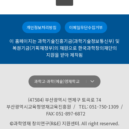
칠 확률을 높이기 위해 전략을 마련해 왔으며 이러한 패턴은
주제어:하중분산, 산포도, 마찰력, 아두이노
850Mhz 안테나를 제작하고 해당 주파수에서의 태양 활동성
실종자 수색을 위한 로봇의 이동방법에서 유용하게 사용될 수
시각화 실험을 진행하여, NRRA에서 제공 하는 당일 실제 태양
있다. 더불어 정교한 센서나 장비들이 필요하지 않아 최악의
개인정보처리방침
이메일무단수집거부
이미지와 비교하여 안테나의 정확성을 검증하였다. 이후 LTE
상황에서도 실종자 를 빠르게 찾아낼 수 있는 방법이 될 수 있
Band 5 영역 태양 전파신호와 휴대폰 통신 전파신호를 수집
다. 본 연구팀은 개미가 불확실한 먹이의 대략적인 발견 거리
이 홈페이지는 과학기술진흥기금(과학기술정보통신부) 및
하는 실험을 진행하였다. 수집한 데이터를 이용하여 관측 시간
를 학습하였을 때 만들어내는 탐색경로의 형태를 분석하여 실
복권기금(기획재정부)의 재원으로 한국과학창의재단의
대에 따른 SNR 그래프로 시각화하였다. SNR그래프를 통해
지원을 받아 제작됨
종자 수색로봇의 이동 방법에 적용해 보고자 한다.
태양활동이 휴대폰 통신에 미치는 영향을 분석하였다. 또한 태
양 활동에 의한 전파와 LTE 신호에 의한 전파를 실시간으로 분
주제어: 개미, 실종자 수색, 확률, 이동경로, 꼬불거림
석하는 프로그램을 제작하여, 태양 전파에 의해 저하된 LTE 신
과학고·과학(예술)영재학교
강원과학고등학교
호값을 확인하였다. 이를 통해 850Mhz 주파수 대역에서 태양
경기과학고등학교
활동 분석에 효율적인 태양 활동 관측 안테나 시스템을 완성하
(47584) 부산광역시 연제구 토곡로 74
였다.
경기북과학고등학교
부산광역시교육청영재교육진흥원 / TEL: 051-750-1309 /
FAX: 051-897-6872
경남과학고등학교
주제어: 전파가시화, UHF-VHF, 태양전파, 전파망원경
©과학영재 창의연구(R&E) 지원센터. All right reserved.
경북과학고등학교