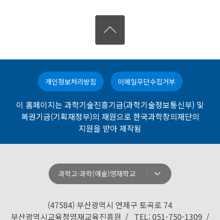
개인정보처리방침
이메일무단수집거부
이 홈페이지는 과학기술진흥기금(과학기술정보통신부) 및
복권기금(기획재정부)의 재원으로 한국과학창의재단의
지원을 받아 제작됨
과학고·과학(예술)영재학교
강원과학고등학교
경기과학고등학교
(47584) 부산광역시 연제구 토곡로 74
경기북과학고등학교
부산광역시교육청영재교육진흥원 / TEL: 051-750-1309 /