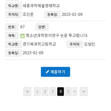
세종과학예술영재학교
학교명:
조민준
2023-01-09
주저자:
등록일:
67
번호:
답변:
청소년과학창의연구 논문 투고합니다.
제목:
경기북과학고등학교
김설빈
학교명:
주저자:
2023-01-09
등록일:
제출하기
1
2
3
4
5