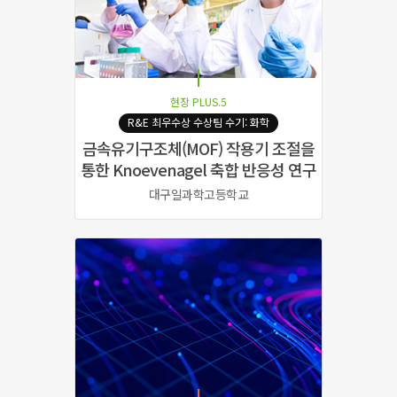
현장 PLUS.5
R&E 최우수상 수상팀 수기: 화학
금속유기구조체(MOF) 작용기 조절을
통한
Knoevenagel 축합 반응성 연구
대구일과학고등학교