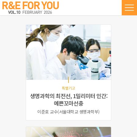
특별기고
생명과학의 최전선,
1밀리미터 인간:
예쁜꼬마선충
이준호 교수(서울대학교 생명과학부)