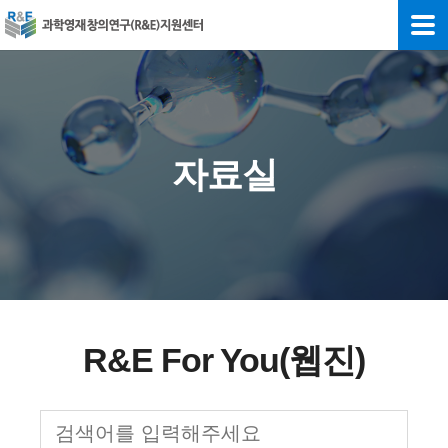
자료실
R&E For You(웹진)