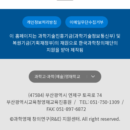
개인정보처리방침
이메일무단수집거부
이 홈페이지는 과학기술진흥기금(과학기술정보통신부) 및
복권기금(기획재정부)의 재원으로 한국과학창의재단의
지원을 받아 제작됨
과학고·과학(예술)영재학교
강원과학고등학교
경기과학고등학교
(47584) 부산광역시 연제구 토곡로 74
경기북과학고등학교
부산광역시교육청영재교육진흥원 / TEL: 051-750-1309 /
FAX: 051-897-6872
경남과학고등학교
©과학영재 창의연구(R&E) 지원센터. All right reserved.
경북과학고등학교