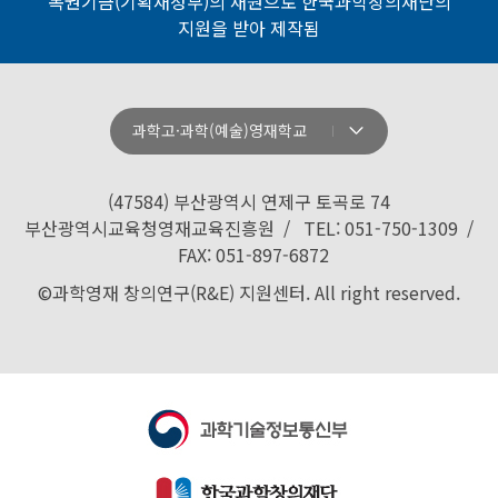
복권기금(기획재정부)의 재원으로 한국과학창의재단의
지원을 받아 제작됨
과학고·과학(예술)영재학교
강원과학고등학교
경기과학고등학교
(47584) 부산광역시 연제구 토곡로 74
경기북과학고등학교
부산광역시교육청영재교육진흥원 / TEL: 051-750-1309 /
FAX: 051-897-6872
경남과학고등학교
©과학영재 창의연구(R&E) 지원센터. All right reserved.
경북과학고등학교
경산과학고등학교
광주과학고등학교
대구과학고등학교
대구일과학고등학교