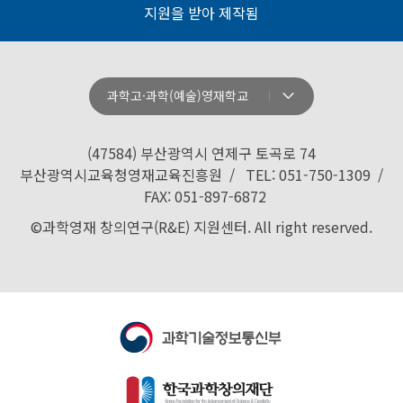
지원을 받아 제작됨
과학고·과학(예술)영재학교
강원과학고등학교
경기과학고등학교
(47584) 부산광역시 연제구 토곡로 74
경기북과학고등학교
부산광역시교육청영재교육진흥원 / TEL: 051-750-1309 /
FAX: 051-897-6872
경남과학고등학교
©과학영재 창의연구(R&E) 지원센터. All right reserved.
경북과학고등학교
경산과학고등학교
광주과학고등학교
대구과학고등학교
대구일과학고등학교