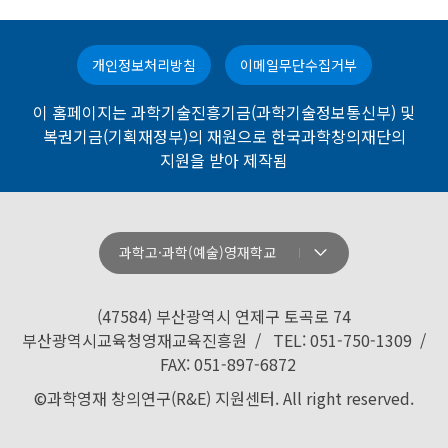
개인정보처리방침
이메일무단수집거부
이 홈페이지는 과학기술진흥기금(과학기술정보통신부) 및
복권기금(기획재정부)의 재원으로 한국과학창의재단의
지원을 받아 제작됨
과학고·과학(예술)영재학교
강원과학고등학교
경기과학고등학교
(47584) 부산광역시 연제구 토곡로 74
경기북과학고등학교
부산광역시교육청영재교육진흥원 / TEL: 051-750-1309 /
FAX: 051-897-6872
경남과학고등학교
©과학영재 창의연구(R&E) 지원센터. All right reserved.
경북과학고등학교