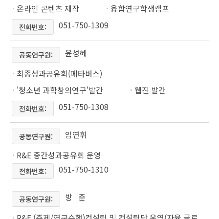
온라인 콘텐츠 제작
융합연구학생캠프
051-750-1309
전화번호:
윤성혜
공동연구원:
최종성과공유회(메타버스)
'청소년 과학창의연구'발간
웹진 발간
051-750-1308
전화번호:
임연휘
공동연구원:
R&E 중간성과공유회 운영
051-750-1310
전화번호:
방 준
공동연구원:
R&E (주제/연구수행)컨설팅 및 컨설팅단 운영(자율 글로