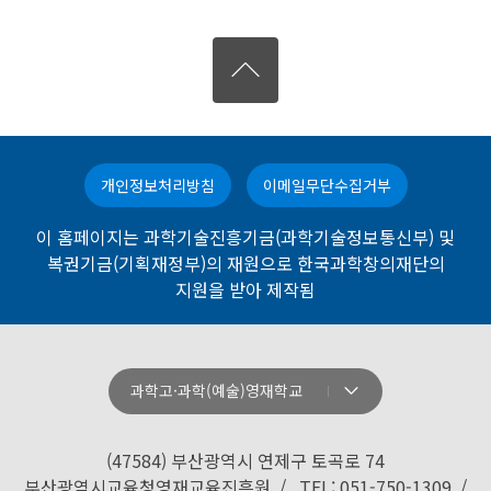
개인정보처리방침
이메일무단수집거부
이 홈페이지는 과학기술진흥기금(과학기술정보통신부) 및
복권기금(기획재정부)의 재원으로 한국과학창의재단의
지원을 받아 제작됨
과학고·과학(예술)영재학교
강원과학고등학교
경기과학고등학교
(47584) 부산광역시 연제구 토곡로 74
경기북과학고등학교
부산광역시교육청영재교육진흥원 / TEL: 051-750-1309 /