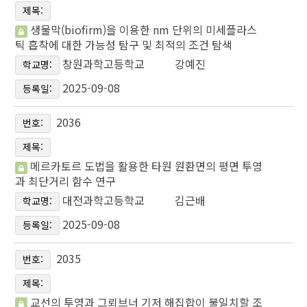
제목:
생물막(biofirm)을 이용한 nm 단위의 미세플라스
틱 흡착에 대한 가능성 탐구 및 최적의 조건 탐색
창원과학고등학교
강예진
학교명:
2025-09-08
등록일:
2036
번호:
제목:
메르카토르 도법을 활용한 타원 원환면의 평면 투영
과 최단거리 함수 연구
대전과학고등학교
김근배
학교명:
2025-09-08
등록일:
2035
번호:
제목:
교선의 투영과 그뢰브너 기저 해집합이 불일치할 조