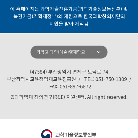
이 홈페이지는 과학기술진흥기금(과학기술정보통신부) 및
복권기금(기획재정부)의 재원으로 한국과학창의재단의
지원을 받아 제작됨
과학고·과학(예술)영재학교
강원과학고등학교
경기과학고등학교
(47584) 부산광역시 연제구 토곡로 74
경기북과학고등학교
부산광역시교육청영재교육진흥원 / TEL: 051-750-1309 /
FAX: 051-897-6872
경남과학고등학교
©과학영재 창의연구(R&E) 지원센터. All right reserved.
경북과학고등학교
경산과학고등학교
광주과학고등학교