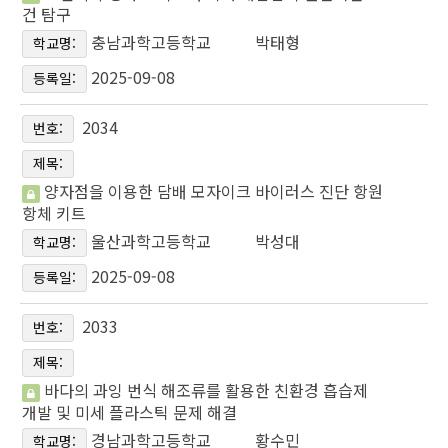
건 탐구
충남과학고등학교
박태형
학교명:
2025-09-08
등록일:
2034
번호:
제목:
양자점을 이용한 담배 모자이크 바이러스 진단 항원
항체 키트
울산과학고등학교
박성대
학교명:
2025-09-08
등록일:
2033
번호:
제목:
바다의 과잉 번식 해조류를 활용한 친환경 흡습제
개발 및 미세 플라스틱 문제 해결
경남과학고등학교
황수민
학교명: