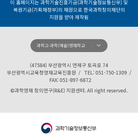
이 홈페이지는 과학기술진흥기금(과학기술정보통신부) 및
복권기금(기획재정부)의 재원으로 한국과학창의재단의
지원을 받아 제작됨
과학고·과학(예술)영재학교
강원과학고등학교
경기과학고등학교
(47584) 부산광역시 연제구 토곡로 74
경기북과학고등학교
부산광역시교육청영재교육진흥원 / TEL: 051-750-1309 /
FAX: 051-897-6872
경남과학고등학교
©과학영재 창의연구(R&E) 지원센터. All right reserved.
경북과학고등학교
경산과학고등학교
광주과학고등학교
대구과학고등학교