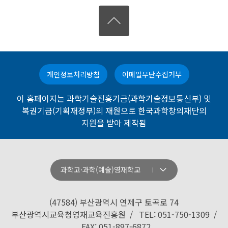
개인정보처리방침
이메일무단수집거부
이 홈페이지는 과학기술진흥기금(과학기술정보통신부) 및
복권기금(기획재정부)의 재원으로 한국과학창의재단의
지원을 받아 제작됨
과학고·과학(예술)영재학교
강원과학고등학교
경기과학고등학교
(47584) 부산광역시 연제구 토곡로 74
경기북과학고등학교
부산광역시교육청영재교육진흥원 / TEL: 051-750-1309 /
FAX: 051-897-6872