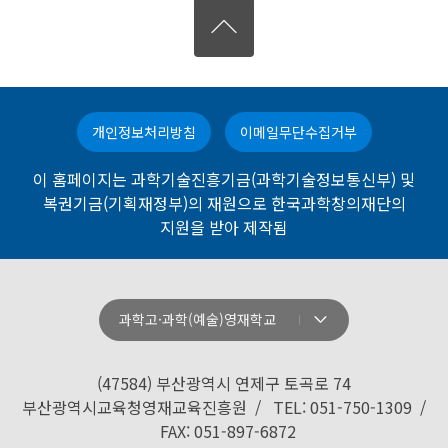
개인정보처리방침
이메일무단수집거부
이 홈페이지는 과학기술진흥기금(과학기술정보통신부) 및
복권기금(기획재정부)의 재원으로 한국과학창의재단의
지원을 받아 제작됨
과학고·과학(예술)영재학교
강원과학고등학교
경기과학고등학교
(47584) 부산광역시 연제구 토곡로 74
경기북과학고등학교
부산광역시교육청영재교육진흥원 / TEL: 051-750-1309 /
FAX: 051-897-6872
경남과학고등학교