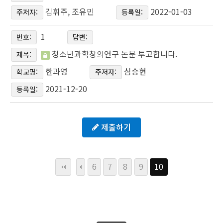
김휘주, 조유민
2022-01-03
주저자:
등록일:
1
번호:
답변:
청소년과학창의연구 논문 투고합니다.
제목:
한과영
심승현
학교명:
주저자:
2021-12-20
등록일:
제출하기
6
7
8
9
10