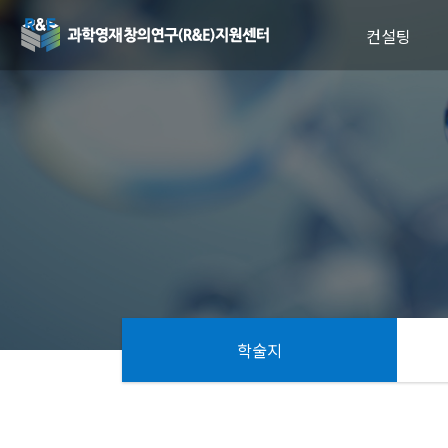
컨설팅
전문가 컨설턴트풀
컨설팅 신청
(과학고·영재학교용)
학술지