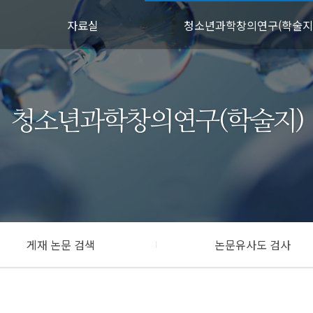
자료실
청소년과학창의연구(학술지
매뉴얼
학술지
성과공유
게재 논문 검색
청소년과학창의연구(학술지)
온라인 강의
논문유사도 검사
연구윤리
제출논문
웹진
게재 논문 검색
논문유사도 검사